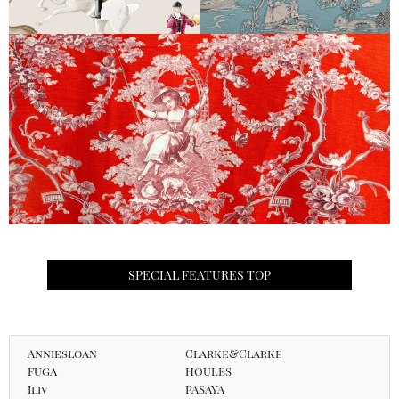
SPECIAL FEATURES TOP
Anniesloan
Clarke&Clarke
FUGA
HOULES
Iliv
PASAYA